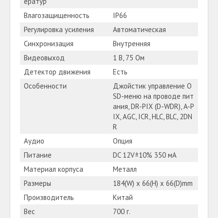
ератур
Влагозащищенность
IP66
Регулировка усиления
Автоматическая
Синхронизация
Внутренняя
Видеовыход
1 В, 75 Ом
Детектор движения
Есть
Особенности
Джойстик управление O
SD-меню на проводе пит
ания, DR-PIX (D-WDR), A-P
IX, AGC, ICR, HLC, BLC, 2DN
R
Аудио
Опция
Питание
DC 12V±10% 350 мА
Материал корпуса
Металл
Размеры
184(W) x 66(H) x 66(D)mm
Производитель
Китай
Вес
700 г.