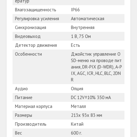
ератур
Влагозащищенность
IP66
Регулировка усиления
Автоматическая
Синхронизация
Внутренняя
Видеовыход
1 В, 75 Ом
Детектор движения
Есть
Особенности
Джойстик управление O
SD-меню на проводе пит
ания, DR-PIX (D-WDR), A-P
IX, AGC, ICR, HLC, BLC, 2DN
R
Аудио
Опция
Питание
DC 12V±10% 350 мА
Материал корпуса
Металл
Размеры
213x 93x 83 мм
Производитель
Китай
Вес
600 г.