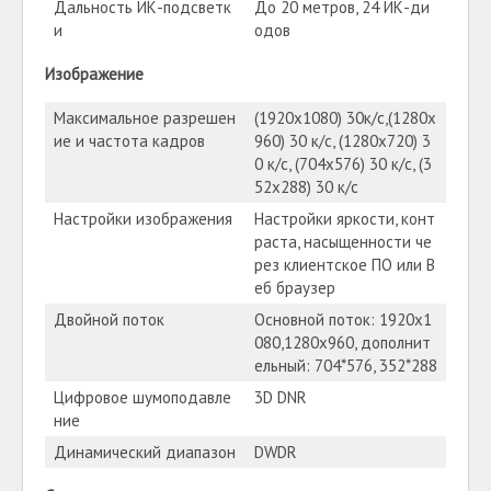
Дальность ИК-подсветк
До 20 метров, 24 ИК-ди
и
одов
Изображение
Максимальное разрешен
(1920х1080) 30к/с,(1280х
ие и частота кадров
960) 30 к/с, (1280х720) 3
0 к/с, (704х576) 30 к/с, (3
52x288) 30 к/с
Настройки изображения
Настройки яркости, конт
раста, насыщенности че
рез клиентское ПО или В
еб браузер
Двойной поток
Основной поток: 1920х1
080,1280х960, дополнит
ельный: 704*576, 352*288
Цифровое шумоподавле
3D DNR
ние
Динамический диапазон
DWDR