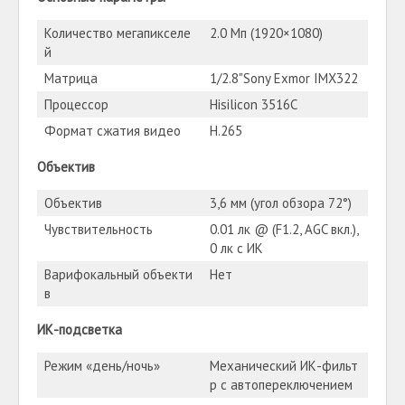
Количество мегапикселе
2.0 Мп (1920×1080)
й
Матрица
1/2.8"Sony Exmor IMX322
Процессор
Hisilicon 3516C
Формат сжатия видео
H.265
Объектив
Объектив
3,6 мм (угол обзора 72°)
Чувствительность
0.01 лк @ (F1.2, AGC вкл.),
0 лк с ИК
Варифокальный объекти
Нет
в
ИК-подсветка
Режим «день/ночь»
Механический ИК-фильт
р с автопереключением