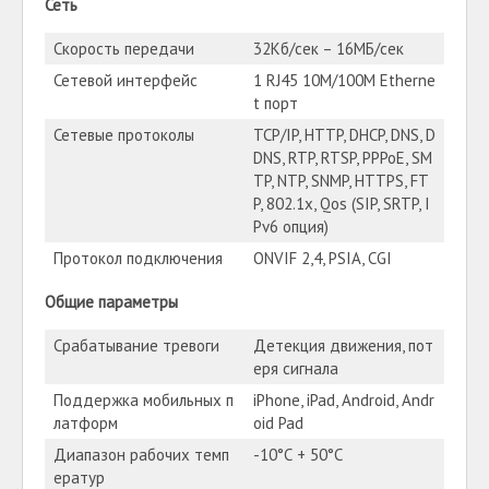
Сеть
Скорость передачи
32Кб/сек – 16МБ/сек
Сетевой интерфейс
1 RJ45 10М/100М Etherne
t порт
Сетевые протоколы
TCP/IP, HTTP, DHCP, DNS, D
DNS, RTP, RTSP, PPPoE, SM
TP, NTP, SNMP, HTTPS, FT
P, 802.1x, Qos (SIP, SRTP, I
Pv6 опция)
Протокол подключения
ONVIF 2,4, PSIA, CGI
Общие параметры
Срабатывание тревоги
Детекция движения, пот
еря сигнала
Поддержка мобильных п
iPhone, iPad, Android, Andr
латформ
oid Pad
Диапазон рабочих темп
-10°С + 50°С
ератур