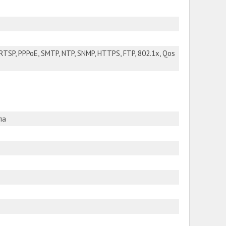
 RTSP, PPPoE, SMTP, NTP, SNMP, HTTPS, FTP, 802.1x, Qos
ла