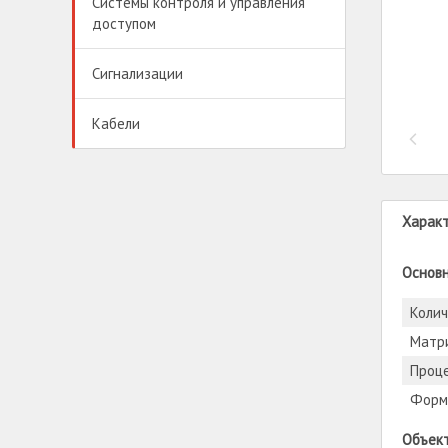
Системы контроля и управления
доступом
Сигнализации
Кабели
Харак
Основ
Колич
Матр
Проц
Форм
Объек