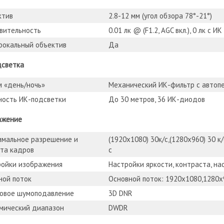
ктив
2.8-12 мм (угол обзора 78°-21°)
вительность
0.01 лк @ (F1.2, AGC вкл.), 0 лк с ИК
фокальный объектив
Да
дсветка
 «день/ночь»
Механический ИК-фильтр с автоп
ность ИК-подсветки
До 30 метров, 36 ИК-диодов
ажение
имальное разрешение и
(1920х1080) 30к/с,(1280х960) 30 к/с
та кадров
с
ройки изображения
Настройки яркости, контраста, н
ной поток
Основной поток: 1920х1080,1280х9
овое шумоподавление
3D DNR
мический диапазон
DWDR