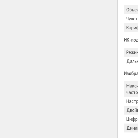
Объе
Чувст
Вари
ИК-по
Режим
Даль
Изобр
Макс
часто
Наст
Двой
Цифр
Дина