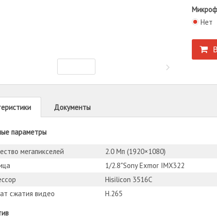
Микроф
Нет
В
теристики
Документы
ные параметры
ество мегапикселей
2.0 Мп (1920×1080)
ица
1/2.8"Sony Exmor IMX322
ессор
Hisilicon 3516C
ат сжатия видео
H.265
тив