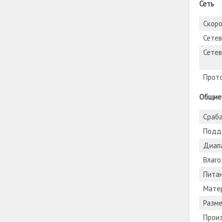
Сеть
Скоро
Сете
Сетев
Прот
Общие
Сраба
Подд
Диап
Влаг
Пита
Матер
Разм
Прои