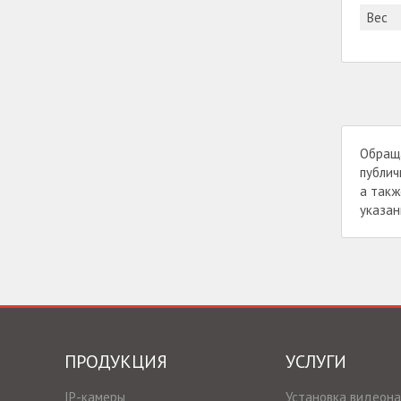
Вес
Обраща
публич
а такж
указан
ПРОДУКЦИЯ
УСЛУГИ
IP-камеры
Установка видеон