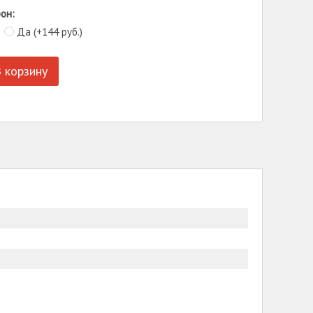
он:
Да (+
144
руб.
)
 корзину