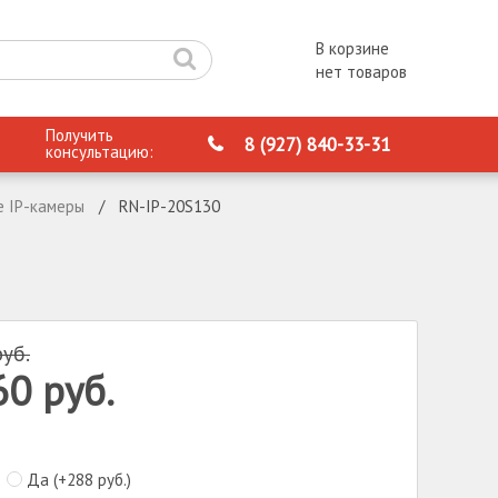
В корзине
нет товаров
Получить
8 (927) 840-33-31
консультацию:
е IP-камеры
RN-IP-20S130
руб.
60
руб.
Да (+
288
руб.
)