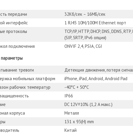
сть передачи
32Кб/сек – 16МБ/сек
вой интерфейс
1 RJ45 10М/100М Ethernet порт
ые протоколы
TCP/IP, HTTP, DHCP, DNS, DDNS, RTP,
(SIP, SRTP, IPv6 опция)
окол подключения
ONVIF 2,4, PSIA, CGI
 параметры
тывание тревоги
Детекция движения, потеря сигна
ержка мобильных платформ
iPhone, iPad, Android, Android Pad
азон рабочих температур
-40°С + 50°С
озащищенность
IP66
ние
DC 12V±10% (1,2 A макс.)
иал корпуса
Металл
еры
131 x 93(H) mm
зводитель
Китай