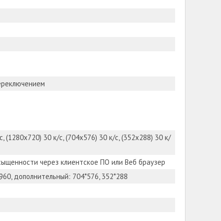
ереключением
, (1280х720) 30 к/с, (704х576) 30 к/с, (352x288) 30 к/
асыщенности через клиентское ПО или Веб браузер
60, дополнительный: 704*576, 352*288