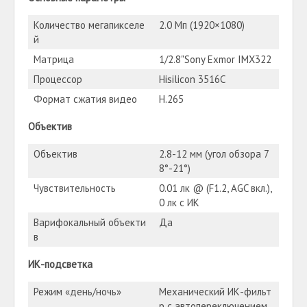
Количество мегапикселе
2.0 Мп (1920×1080)
й
Матрица
1/2.8"Sony Exmor IMX322
Процессор
Hisilicon 3516C
Формат сжатия видео
H.265
Объектив
Объектив
2.8-12 мм (угол обзора 7
8°-21°)
Чувствительность
0.01 лк @ (F1.2, AGC вкл.),
0 лк с ИК
Варифокальный объекти
Да
в
ИК-подсветка
Режим «день/ночь»
Механический ИК-фильт
р с автопереключением