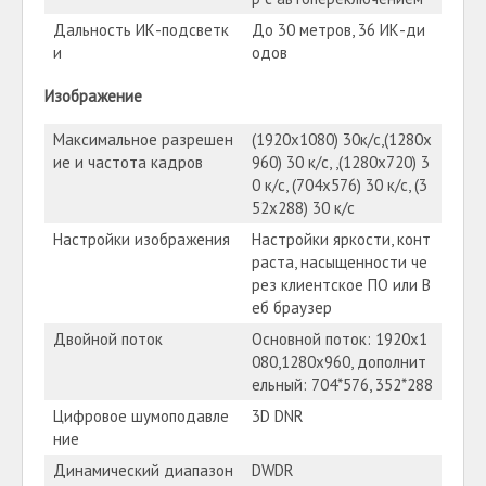
Дальность ИК-подсветк
До 30 метров, 36 ИК-ди
и
одов
Изображение
Максимальное разрешен
(1920х1080) 30к/с,(1280х
ие и частота кадров
960) 30 к/с, ,(1280х720) 3
0 к/с, (704х576) 30 к/с, (3
52x288) 30 к/с
Настройки изображения
Настройки яркости, конт
раста, насыщенности че
рез клиентское ПО или В
еб браузер
Двойной поток
Основной поток: 1920х1
080,1280х960, дополнит
ельный: 704*576, 352*288
Цифровое шумоподавле
3D DNR
ние
Динамический диапазон
DWDR