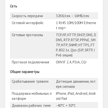
Сеть
Скорость передачи
32Кб/сек – 16МБ/сек
Сетевой интерфейс
1 RJ45 10М/100М Etherne
t порт
Сетевые протоколы
TCP/IP, HTTP, DHCP, DNS, D
DNS, RTP, RTSP, PPPoE, SM
TP, NTP, SNMP, HTTPS, FT
P, 802.1x, Qos (SIP, SRTP, I
Pv6 опция)
Протокол подключения
ONVIF 2,4, PSIA, CGI
Общие параметры
Срабатывание тревоги
Детекция движения, пот
еря сигнала
Поддержка мобильных п
iPhone, iPad, Android, Andr
латформ
oid Pad
Диапазон рабочих темп
-40°С + 50°С