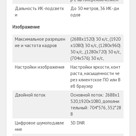
Дальность ИК-подсветк
До 30 метров, 36 ИК-ди
и
одов
Изображение
Максимальное разрешен
(2688х1520) 30 к/с, (1920
ие и частота кадров
х1080) 30 к/с, (1280х960)
30 к/с, ,(1280х720) 30 к/с,
(704х576) 30 к/с,
Настройки изображения
Настройки яркости, конт
раста, насыщенности че
рез клиентское ПО или В
еб браузер
Двойной поток
Основной поток: 2688х1
520,1920х1080, дополни
тельный: 704*576, 352*28
8
Цифровое шумоподавле
3D DNR
ние