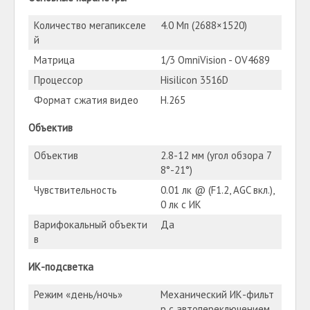
Количество мегапикселе
4.0 Мп (2688×1520)
й
Матрица
1/3 OmniVision - OV4689
Процессор
Hisilicon 3516D
Формат сжатия видео
H.265
Объектив
Объектив
2.8-12 мм (угол обзора 7
8°-21°)
Чувствительность
0.01 лк @ (F1.2, AGC вкл.),
0 лк с ИК
Варифокальный объекти
Да
в
ИК-подсветка
Режим «день/ночь»
Механический ИК-фильт
р с автопереключением