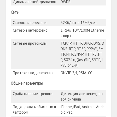
Динамический диапазон
DWDR
Сеть
Скорость передачи
32Кб/сек – 16МБ/сек
Сетевой интерфейс
1 RJ45 10М/100М Etherne
t порт
Сетевые протоколы
TCP/IP, HTTP, DHCP, DNS, D
DNS, RTP, RTSP, PPPoE, SM
TP, NTP, SNMP, HTTPS, FT
P, 802.1x, Qos (SIP, SRTP, I
Pv6 опция)
Протокол подключения
ONVIF 2,4, PSIA, CGI
Общие параметры
Срабатывание тревоги
Детекция движения, пот
еря сигнала
Поддержка мобильных п
iPhone, iPad, Android, Andr
латформ
oid Pad