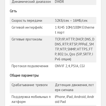
Динамический диапазон
DWDR
Сеть
Скорость передачи
32Кб/сек – 16МБ/сек
Сетевой интерфейс
1 RJ45 10М/100М Etherne
t порт
Сетевые протоколы
TCP/IP, HTTP, DHCP, DNS, D
DNS, RTP, RTSP, PPPoE, SM
TP, NTP, SNMP, HTTPS, FT
P, 802.1x, Qos (SIP, SRTP, I
Pv6 опция)
Протокол подключения
ONVIF 2,4, PSIA, CGI
Общие параметры
Срабатывание тревоги
Детекция движения, пот
еря сигнала
Поддержка мобильных п
iPhone, iPad, Android, Andr
латформ
oid Pad