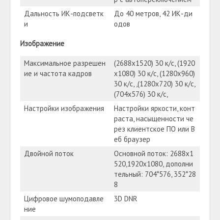
Дальность ИК-подсветк
До 40 метров, 42 ИК-ди
и
одов
Изображение
Максимальное разрешен
(2688х1520) 30 к/с, (1920
ие и частота кадров
х1080) 30 к/с, (1280х960)
30 к/с, ,(1280х720) 30 к/с,
(704х576) 30 к/с,
Настройки изображения
Настройки яркости, конт
раста, насыщенности че
рез клиентское ПО или В
еб браузер
Двойной поток
Основной поток: 2688х1
520,1920х1080, дополни
тельный: 704*576, 352*28
8
Цифровое шумоподавле
3D DNR
ние