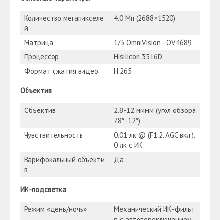
Количество мегапикселе
4.0 Мп (2688×1520)
й
Матрица
1/3 OmniVision - OV4689
Процессор
Hisilicon 3516D
Формат сжатия видео
H.265
Объектив
Объектив
2.8-12 мммм (угол обзора
78°-12°)
Чувствительность
0.01 лк @ (F1.2, AGC вкл.),
0 лк с ИК
Варифокальный объекти
Да
в
ИК-подсветка
Режим «день/ночь»
Механический ИК-фильт
р с автопереключением